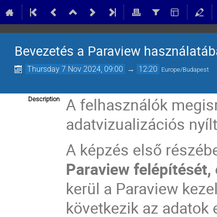
Bevezetés a Paraview használatá
Thursday 7 Nov 2024, 09:00
→
12:20
Europe/Budapest
A felhasználók megis
Description
adatvizualizációs nyíl
A képzés első részéb
Paraview felépítését, 
kerül a Paraview keze
következik az adatok 