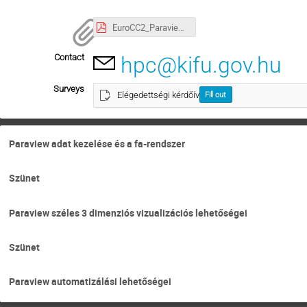
EuroCC2_Paraview_bevezetes_leiras (1).pdf
Contact
hpc@kifu.gov.hu
Surveys
Elégedettségi kérdőív
Fill out
Paraview adat kezelése és a fa-rendszer
Szünet
Paraview széles 3 dimenziós vizualizációs lehetőségei
Szünet
Paraview automatizálási lehetőségei