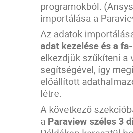
programokból. (Ansy
importálása a Paravie
Az adatok importálása
adat kezelése és a fa
elkezdjük szűkíteni a
segítségével, így meg
előállított adathalm
létre.
A következő szekció
a
Paraview széles 3 d
Példákon keresztül be