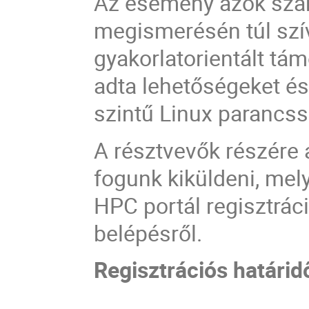
Az esemény azok szám
megismerésén túl szív
gyakorlatorientált tá
adta lehetőségeket é
szintű Linux parancss
A résztvevők részére
fogunk kiküldeni, mel
HPC portál regisztrác
belépésről.
Regisztrációs határid