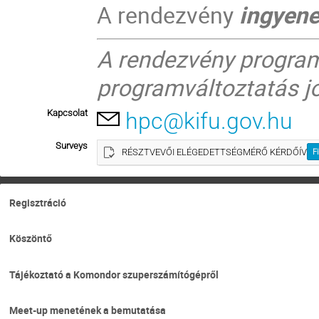
A rendezvény
ingyen
A rendezvény programj
programváltoztatás jo
Kapcsolat
hpc@kifu.gov.hu
Surveys
RÉSZTVEVŐI ELÉGEDETTSÉGMÉRŐ KÉRDŐÍV
Fi
Regisztráció
Köszöntő
Tájékoztató a Komondor szuperszámítógépről
Meet-up menetének a bemutatása