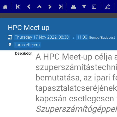
HPC Meet-up
Thursday 17 Nov 2022, 08:30
→
11:00
Europe/Budapest
Larus étterem
A HPC Meet-up célja 
Description
szuperszámítástechni
bemutatása, az ipari 
tapasztalatcseréjének
kapcsán esetlegesen 
Szuperszámítógéppel 