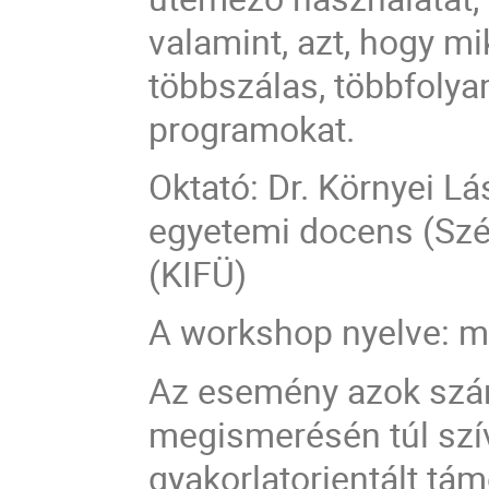
valamint, azt, hogy mi
többszálas, többfoly
programokat.
Oktató: Dr. Környei Lá
egyetemi docens (Szé
(KIFÜ)
A workshop nyelve: 
Az esemény azok szám
megismerésén túl szív
gyakorlatorientált tá