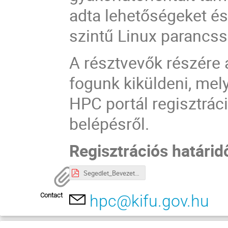
adta lehetőségeket é
szintű Linux parancss
A résztvevők részére
fogunk kiküldeni, mel
HPC portál regisztrác
belépésről.
Regisztrációs határid
Segedlet_Bevezetes_Komondor_.pdf
Contact
hpc@kifu.gov.hu