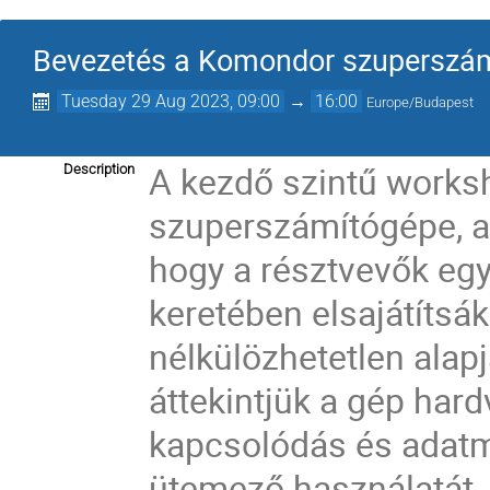
Bevezetés a Komondor szuperszá
Tuesday 29 Aug 2023, 09:00
→
16:00
Europe/Budapest
A kezdő szintű works
Description
szuperszámítógépe, a
hogy a résztvevők egy
keretében elsajátítsák
nélkülözhetetlen alap
áttekintjük a gép hard
kapcsolódás és adatm
ütemező használatát, 