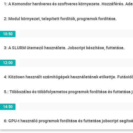
1: A Komondor hardveres és szoftveres környezete. Hozzáférés. Adat
2: Modul környezet, telepített fordítók, programok fordítása.
10:50
3: A SLURM ütemező használata. Jobscript készítése, futtatása.
12:00
4: Közösen használt számítógépek használatának etikettje. Futásid
5.: Többszálas és többfolyamatos programok fordítása és futtatása j
14:50
6: GPU-t használó programok fordítása és futtatása jobscript segíts