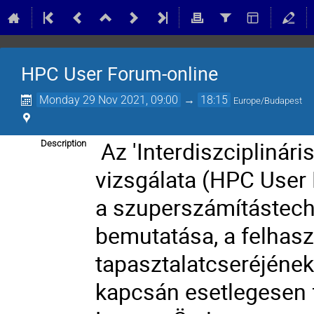
HPC User Forum-online
Monday 29 Nov 2021, 09:00
→
18:15
Europe/Budapest
Az 'Interdiszciplinár
Description
vizsgálata (HPC User
a szuperszámítástech
bemutatása, a felhas
tapasztalatcseréjének
kapcsán esetlegesen 