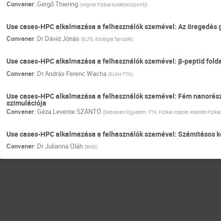
Convener
:
Gergő Thiering
(
Wigner Fizikai Kutatóközpont)
)
Use cases-HPC alkalmazása a felhasználók szemével: Az öregedés g
Convener
:
Dr
Dávid Jónás
(
ELTE, Etológia Tanszék
)
Use cases-HPC alkalmazása a felhasználók szemével: β-peptid folda
Convener
:
Dr
András Ferenc Wacha
(
ELKH TTK
)
Use cases-HPC alkalmazása a felhasználók szemével: Fém nanorész
szimulációja
Convener
:
Géza Levente SZÁNTÓ
(
Debreceni Egyetem, TTK, Fizikai Intézet, Kísérleti Fizika
Use cases-HPC alkalmazása a felhasználók szemével: Számításos ké
Convener
:
Dr
Julianna Oláh
(
BME
)