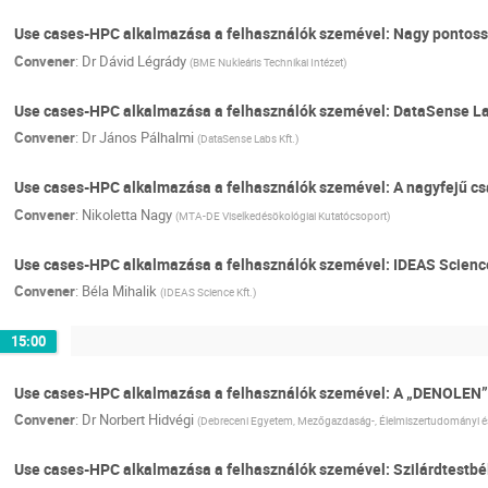
Use cases-HPC alkalmazása a felhasználók szemével: Nagy pontossá
Convener
:
Dr
Dávid Légrády
(
BME Nukleáris Technikai Intézet
)
Use cases-HPC alkalmazása a felhasználók szemével: DataSense La
Convener
:
Dr
János Pálhalmi
(
DataSense Labs Kft.
)
Use cases-HPC alkalmazása a felhasználók szemével: A nagyfejű cs
Convener
:
Nikoletta Nagy
(
MTA-DE Viselkedésökológiai Kutatócsoport
)
Use cases-HPC alkalmazása a felhasználók szemével: IDEAS Science
Convener
:
Béla Mihalik
(
IDEAS Science Kft.
)
15:00
Use cases-HPC alkalmazása a felhasználók szemével: A „DENOLEN” 
Convener
:
Dr
Norbert Hidvégi
(
Debreceni Egyetem, Mezőgazdaság-, Élelmiszertudományi é
Use cases-HPC alkalmazása a felhasználók szemével: Szilárdtestb