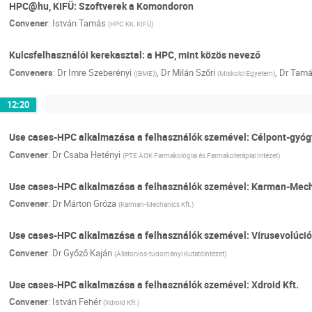
HPC@hu, KIFÜ: Szoftverek a Komondoron
Convener
:
István Tamás
(
HPC KK, KIFÜ
)
Kulcsfelhasználói kerekasztal: a HPC, mint közös nevező
Conveners
:
Dr
Imre Szeberényi
,
Dr
Milán Szőri
,
Dr
Tamá
(
(BME)
)
(
Miskolci Egyetem
)
12:20
Use cases-HPC alkalmazása a felhasználók szemével: Célpont-gyóg
Convener
:
Dr
Csaba Hetényi
(
PTE ÁOK Farmakológiai és Farmakoterápiai Intézet
)
Use cases-HPC alkalmazása a felhasználók szemével: Karman-Mech
Convener
:
Dr
Márton Gróza
(
Karman-Mechanics Kft.
)
Use cases-HPC alkalmazása a felhasználók szemével: Vírusevolúció
Convener
:
Dr
Győző Kaján
(
Állatorvos-tudományi Kutatóintézet
)
Use cases-HPC alkalmazása a felhasználók szemével: Xdroid Kft.
Convener
:
István Fehér
(
Xdroid Kft.
)