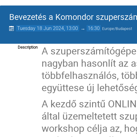
Bevezetés a Komondor szuperszá
Tuesday 18 Jun 2024, 13:00
→
16:30
Europe/Budapest
A szuperszámítógépek
Description
nagyban hasonlít az as
többfelhasználós, töb
együttese új lehetősé
A kezdő szintű ONLI
által üzemeltetett sz
workshop célja az, ho