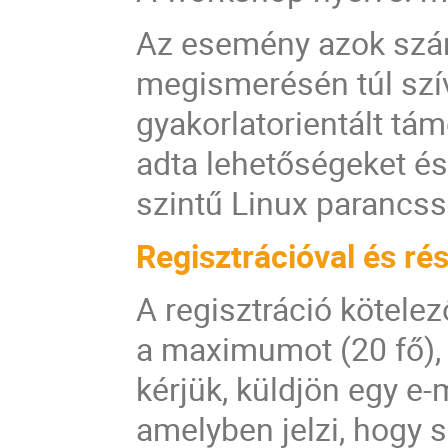
Az esemény azok szám
megismerésén túl szív
gyakorlatorientált tá
adta lehetőségeket é
szintű Linux parancss
Regisztrációval és rés
A regisztráció kötelez
a maximumot (20 fő), v
kérjük, küldjön egy e-
amelyben jelzi, hogy s