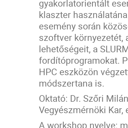
gyakorlatorientált ese
klaszter használatának
esemény során közöse
szoftver környezetét
lehetőségeit, a SLURM
fordítóprogramokat. P
HPC eszközön végzett
módszertana is.
Oktató:
Dr. Szőri Milá
Vegyészmérnöki Kar, 
A workshop nyelve: 