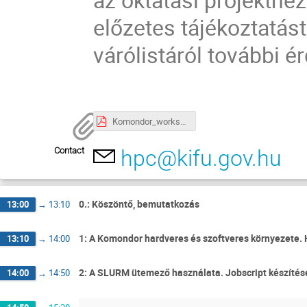
előzetes tájékoztatást
várólistáról további 
Komondor_workshop_csatlakozasi_segedlet_3.pdf
Contact
hpc@kifu.gov.hu
0.: Köszöntő, bemutatkozás
13:00
→
13:10
1: A Komondor hardveres és szoftveres környezete. 
13:10
→
14:00
2: A SLURM ütemező használata. Jobscript készítése,
14:00
→
14:50