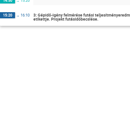
14:50
→
15:20
3: Gépidő-igény felmérése futási teljesítményered
15:20
→
16:10
etikettje. Projekt futásidőbecslése.