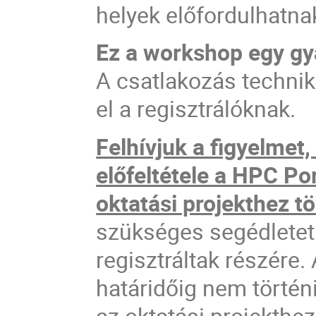
helyek előfordulhatna
Ez a workshop egy gy
A csatlakozás technika
el a regisztrálóknak.
Felhívjuk a figyelmet
előfeltétele a HPC Por
oktatási projekthez t
szükséges segédletet 
regisztráltak részére
határidőig nem történi
az oktatási projekthez