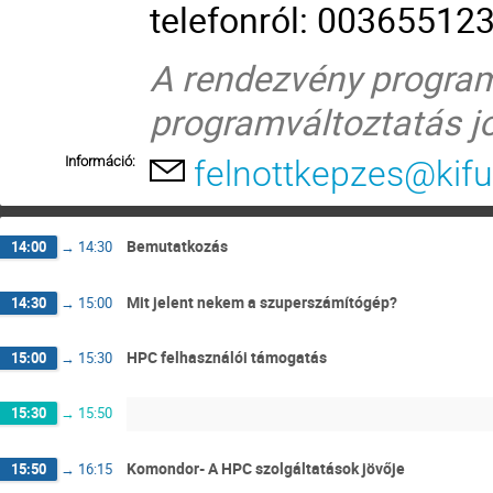
telefonról: 00365512
A rendezvény programj
programváltoztatás jo
Információ:
felnottkepzes@kifu
Bemutatkozás
14:00
→
14:30
Mit jelent nekem a szuperszámítógép?
14:30
→
15:00
HPC felhasználói támogatás
15:00
→
15:30
15:30
→
15:50
Komondor- A HPC szolgáltatások jövője
15:50
→
16:15