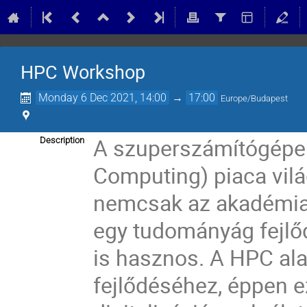
HPC Workshop
Monday 6 Dec 2021, 14:00
→
17:00
Europe/Budapest
A szuperszámítógépe
Description
Computing) piaca világ
nemcsak az akadémiai 
egy tudományág fejlő
is hasznos. A HPC ala
fejlődéséhez, éppen 