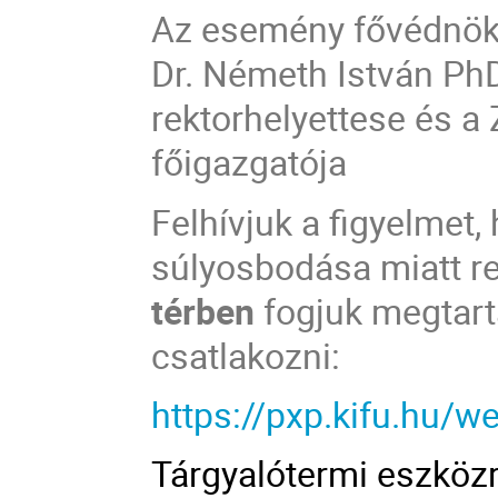
Az esemény fővédnök
Dr. Németh István PhD
rektorhelyettese és a
főigazgatója
Felhívjuk a figyelmet
súlyosbodása miatt 
térben
fogjuk megtart
csatlakozni:
https://pxp.kifu.hu
Tárgyalótermi eszköz