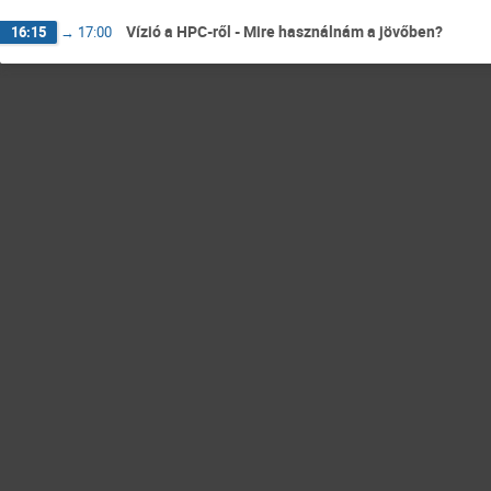
Vízió a HPC-ről - Mire használnám a jövőben?
16:15
→
17:00