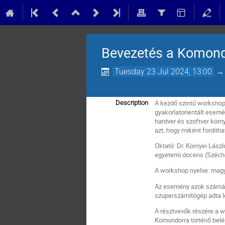
Bevezetés a Komond
Tuesday 23 Jul 2024, 13:00
A kezdő szintű workshop 
Description
gyakorlatorientált esemé
hardver és szoftver körn
azt, hogy miként fordít
Oktató: Dr. Környei Lászl
egyetemi docens (Széch
A workshop nyelve: mag
Az esemény azok számára 
szuperszámítógép adta 
A résztvevők részére a w
Komondorra történő belé