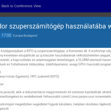
Back to Conference View
or szuperszámítógép használatába 
→
17:00
Europe/Budapest
középpontjában a KIFÜ új szuperszámítógépe, a Komondor áll. A workshop célja 
ny keretében elsajátítsák az új klaszter használatának nélkülözhetetlen alapjai
yezetét, a kapcsolódás és adatmozgatás lehetőségeit, a SLURM ütemező használ
hatunk és futtathatunk többszálas, többfolyamatos, avagy GPU-t használó progr
ó
enyi István Egyetem)
, HPC szakértő (KIFÜ)
yar
javasolt, akik a dokumentáció megismerésén túl szívesen kipróbálnák oktatói, 
lehetőségeket és
rendelkeznek felhasználói szintű Linux parancssor ismeretekk
orkshopot megelőzően segédletet fogunk kiküldeni, melyben részletes tájékoztat
pésről.