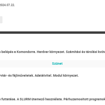
 2024.07.22.
s belépés a Komondorra. Hardver környezet. Számítási és tárolási kvót
Szünet
vtár- és fájlműveletek. Adatátvitel. Modul környezet.
s futtatása. A SLURM ütemező használata. Párhuzamosított programok