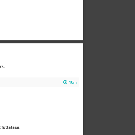
ák.
10m
 futtatása.