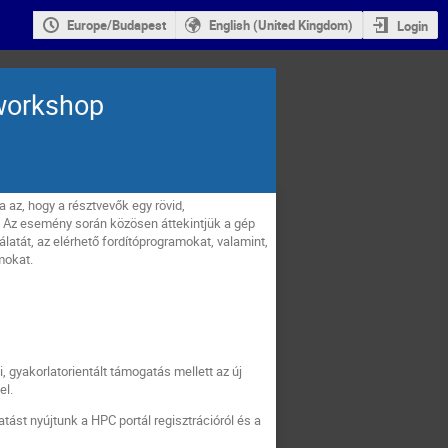
Europe/Budapest
English (United Kingdom)
Login
workshop
az, hogy a résztvevők egy rövid,
t. Az esemény során közösen áttekintjük a gép
atát, az elérhető fordítóprogramokat, valamint,
amokat.
gyakorlatorientált támogatás mellett az új
el.
ást nyújtunk a HPC portál regisztrációról és a