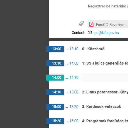
Regisztrációs határidő:
EuroCC_Bevezetes_a_Komondor_hasznalataba_v2_share.pdf
Contact
hpc@kifu.gov.hu
0.: Köszöntő
13:00
→
13:10
1: SSH kulcs generálás é
13:10
→
14:00
14:00
→
14:10
2: Linux parancssor: Köny
14:10
→
15:00
3: Kérdések-válaszok
15:00
→
15:20
4: Programok fordítása é
15:20
→
16:00