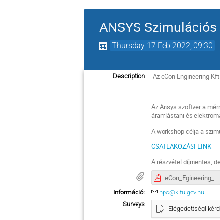
ANSYS Szimulációs
Thursday 17 Feb 2022, 09:30
Az eCon Engineering Kft.
Description
ANSYS Szimu
Az Ansys szoftver a mér
áramlástani és elektrom
A workshop célja a szim
CSATLAKOZÁSI LINK
A részvétel díjmentes, de
eCon_Egineering_MS-Teams_tutorial.pdf
Információ:
hpc@kifu.gov.hu
Surveys
Elégedettségi kérd