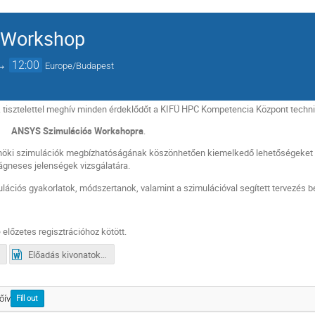
 Workshop
→
12:00
Europe/Budapest
 tisztelettel meghív minden érdeklődőt
a KIFÜ HPC Kompetencia Központ techni
lációs Workshopra
.
nöki szimulációk megbízhatóságának köszönhetően kiemelkedő lehetőségeket k
ágneses jelenségek vizsgálatára.
ulációs gyakorlatok, módszertanok, valamint a szimulációval segített tervezés
 előzetes regisztrációhoz kötött.
Előadás kivonatok_Ansys Szimulacios Workshop.docx
őív
Fill out