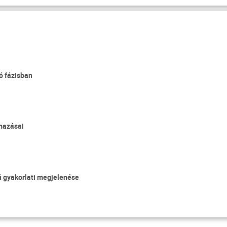
ó fázisban
mazásai
ú gyakorlati megjelenése