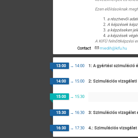
Ezen előírásoknak megfe
a résztvevői ada
A képzések képz
a képzéseken jele
a képzések végén 
A KIFÜ felnőttképzési 
Contact
miedih@kifu.hu
1: A gyártási szimuláció
13:00
→
14:00
2: Szimulációs vizsgálat
14:00
→
15:00
15:00
→
15:30
3: Szimulációs vizsgálat 
15:30
→
16:30
4.: Szimulációs vizsgálat
16:30
→
17:30