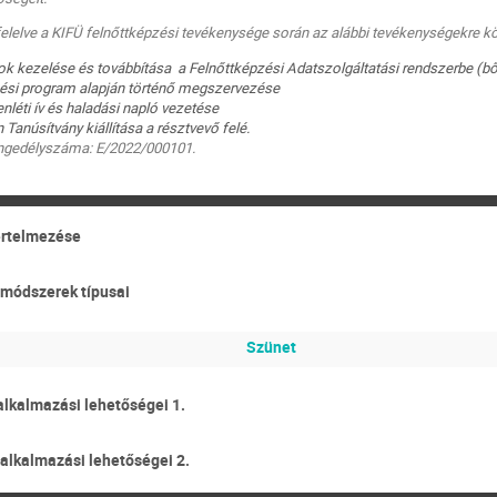
lelve a KIFÜ felnőttképzési tevékenysége során az alábbi tevékenységekre kö
tok kezelése és továbbítása a Felnőttképzési Adatszolgáltatási rendszerbe (b
ési program alapján történő megszervezése
nléti ív és haladási napló vezetése
Tanúsítvány kiállítása a résztvevő felé.
engedélyszáma: E/2022/000101.
 értelmezése
i módszerek típusai
Szünet
alkalmazási lehetőségei 1.
 alkalmazási lehetőségei 2.