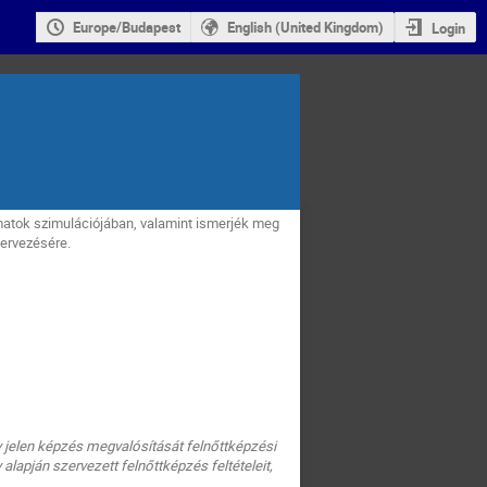
Europe/Budapest
English (United Kingdom)
Login
matok szimulációjában, valamint ismerjék meg
tervezésére.
 jelen képzés megvalósítását felnőttképzési
lapján szervezett felnőttképzés feltételeit,