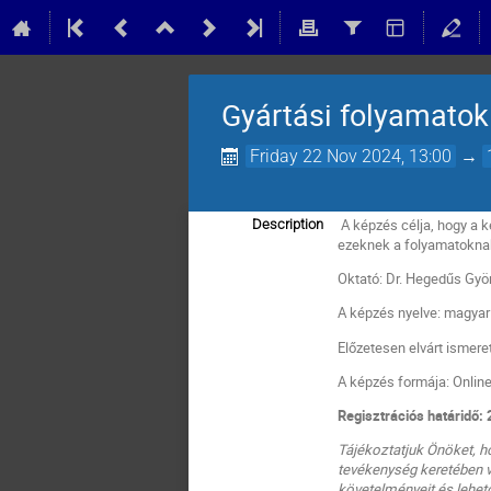
Gyártási folyamatok 
Friday 22 Nov 2024, 13:00
→
A képzés célja, hogy a 
Description
ezeknek a folyamatoknak
Oktató:
Dr. Hegedűs Györ
A képzés nyelve: magyar
Előzetesen elvárt ismere
A képzés formája: Onlin
Regisztrációs határidő:
Tájékoztatjuk Önöket, h
tevékenység keretében vé
követelményeit és lehet