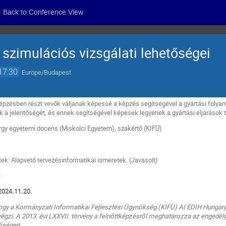
Back to Conference View
szimulációs vizsgálati lehetőségei
17:30
Europe/Budapest
képzésben részt vevők váljanak képessé a képzés segítségével a gyártási folya
 a jelentőségét, és ennek segítségével képesek legyenek a gyártási eljárások 
gy egyetemi docens (Miskolci Egyetem), szakértő (KIFÜ)
tek: Alapvető tervezésinformatikai ismeretek. (Javasolt)
e
 2024.11.20.
ogy a Kormányzati Informatikai Fejlesztési Ügynökség (KIFÜ) AI EDIH Hungary
gzi. A 2013. évi LXXVII. törvény a felnőttképzésről meghatározza az engedély a
őségeit.