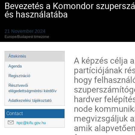
Bevezetés a Komondor szuperszám
és használatába
21 November 2024
Europe/Budapest timezone
Event
Áttekintés
A képzés célja
menu
Agenda
partíciójának r
Regisztráció
hogy felhasználó
Résztvevői
szuperszámítógé
elégedettségmérési kérdőív
hardver felépíté
Adatkezelési tájékoztató
node kommunikác
Contact
megvizsgáljuk a
hpc@kifu.gov.hu
amik alapvetően 