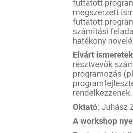
futtatott progra
megszerzett is
futtatott progr
számítási fela
hatékony növelé
Elvárt ismerete
résztvevők szám
programozás (pl
programfejleszté
rendelkezzenek.
Oktató
: Juhász 
A workshop nye