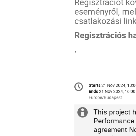
Regisztrációt k
eseményről, mel
csatlakozási lin
Regisztrációs h
.
Conference
Starts
21 Nov 2024, 13:0
Date/Time
information
Ends
21 Nov 2024, 16:00
All
Europe/Budapest
times
are
This project 
Extra
in
Performance 
Europe/Budapest
information
agreement No