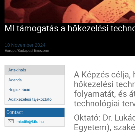
MI támogatás a hőkezelési techn
18 November 2024
Europe/Budapest timezone
Event
Áttekintés
A Képzés célja,
menu
Agenda
hőkezelési tec
Regisztráció
folyamatát, és á
Adatkezelési tájékoztató
technológiai ter
Contact
Oktató:
Dr. Luká
miedih@kifu.hu
Egyetem), szaké