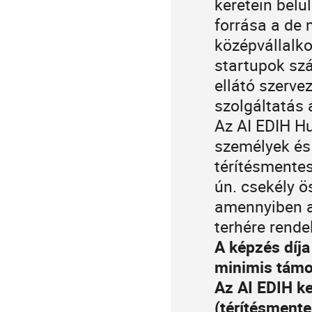
keretein belü
Europe/Budapest
information
forrása a de 
középvállalko
startupok szá
ellátó szerv
szolgáltatás 
Az AI EDIH Hu
személyek és
térítésmente
ún. csekély 
amennyiben a
terhére rende
A képzés
díja
minimis támog
Az AI EDIH ke
(térítésmente