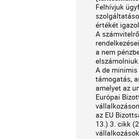
Felhívjuk ügy
szolgáltatás
értékét igazo
A számvitelrő
rendelkezése
a nem pénzbe
elszámolniuk
A de minimis
támogatás, am
amelyet az un
Európai Bizo
vállalkozáso
az EU Bizott
13.) 3. cikk (
vállalkozások