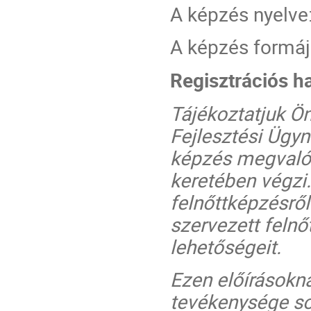
A képzés nyelve
A képzés formáj
Regisztrációs h
Tájékoztatjuk Ö
Fejlesztési Ügy
képzés megvalós
keretében végzi.
felnőttképzésrő
szervezett felnő
lehetőségeit.
Ezen előírásokn
tevékenysége so