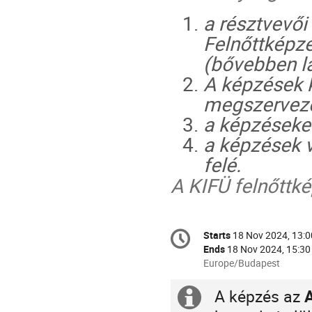
a résztvevői
Felnőttképzé
(bővebben lá
A képzések 
megszervez
a képzéseken
a képzések v
felé.
A KIFÜ felnőttk
Conference
Starts
18 Nov 2024, 13:0
Date/Time
information
Ends
18 Nov 2024, 15:30
All
Europe/Budapest
times
are
A képzés az
Extra
in