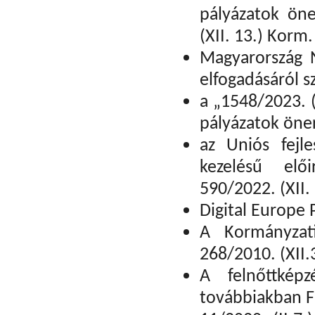
pályázatok öne
(XII. 13.) Korm.
Magyarország N
elfogadásáról s
a „1548/2023. (
pályázatok öner
az Uniós fejle
kezelésű elői
590/2022. (XII.
Digital Europe
A Kormányzati
268/2010. (XII
A felnőttkép
továbbiakban Fk