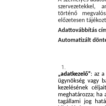
szervezetekkel, 
történő megvalós
előzetesen tájékozt
Adattovábbítás cím
Automatizált dönté
„adatkezelő”
: az a
ügynökség vagy b
kezelésének célja
meghatározza; ha az
tagállami jog hat