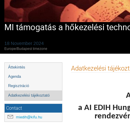
MI támogatás a hőkezelési techn
18 November 2024
Europe/Budapest timezone
Event
Adatkezelési tájékoz
Áttekintés
menu
Agenda
Regisztráció
Adatkezelési tájékoztató
a AI EDIH Hung
Contact
rendezvén
miedih@kifu.hu