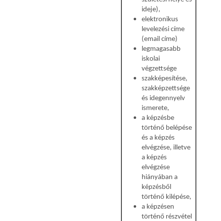
ideje),
elektronikus
levelezési címe
(email címe)
legmagasabb
iskolai
végzettsége
szakképesítése,
szakképzettsége
és idegennyelv
ismerete,
a képzésbe
történő belépése
és a képzés
elvégzése, illetve
a képzés
elvégzése
hiányában a
képzésből
történő kilépése,
a képzésen
történő részvétel