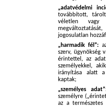
„adatvédelmi inci
továbbított, tár
véletlen vagy j
megváltoztatását
jogosulatlan hozzá
„harmadik fél”:
az
szerv, ügynökség 
érintettel, az ada
személyekkel, aki
irányítása alatt 
kaptak;
„személyes adat”
személyre („érinte
az a természetes 