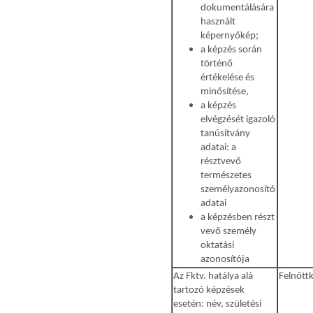
dokumentálására
használt
képernyőkép;
a képzés során
történő
értékelése és
minősítése,
a képzés
elvégzését igazoló
tanúsítvány
adatai: a
résztvevő
természetes
személyazonosító
adatai
a képzésben részt
vevő személy
oktatási
azonosítója
Az Fktv. hatálya alá
Felnőtt
tartozó képzések
esetén: név, születési