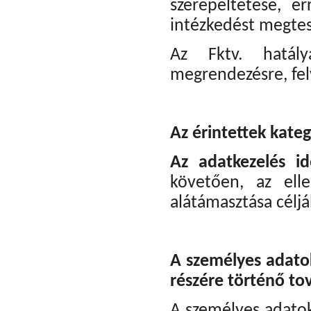
szerepeltetése, e
intézkedést megtes
Az Fktv. hatál
megrendezésre, fel
Az érintettek kateg
Az adatkezelés i
követően, az ell
alátámasztása célj
A személyes adato
részére történő to
A személyes adato