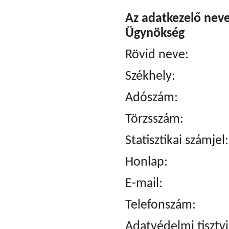
Az adatkezelő nev
Ügynökség
Rövid neve
Székhely: 113
Adószám: 15
Törzsszám:
Statisztikai szám
Honla
E-mail: inf
Telefonszám: 
Adatvédelmi tisztv