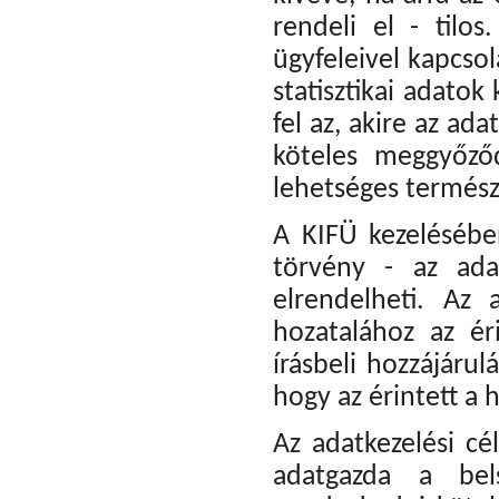
rendeli el - tilos.
ügyfeleivel kapcsol
statisztikai adato
fel az, akire az ada
köteles meggyőző
lehetséges termész
A KIFÜ kezelésébe
törvény - az ada
elrendelheti. Az
hozatalához az ér
írásbeli hozzájárul
hogy az érintett a
Az adatkezelési cé
adatgazda a bels