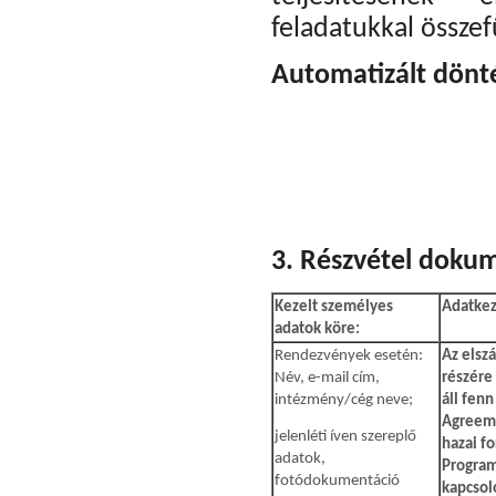
feladatukkal össze
Automatizált dönté
3. Részvétel doku
Kezelt személyes
Adatkeze
adatok köre:
Rendezvények esetén:
Az elsz
Név, e-mail cím,
részére
intézmény/cég neve;
áll fenn
Agreeme
jelenléti íven szereplő
hazai f
adatok,
Program
fotódokumentáció
kapcsol