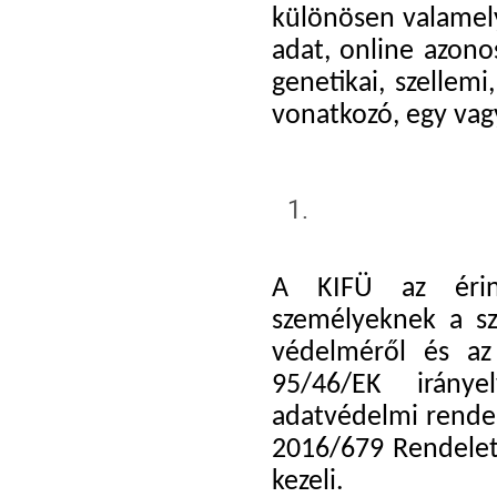
különösen valamely
adat, online azonos
genetikai, szellemi
vonatkozó, egy vag
A KIFÜ az érint
személyeknek a sz
védelméről és az
95/46/EK iránye
adatvédelmi rendel
2016/679 Rendelet 
kezeli.