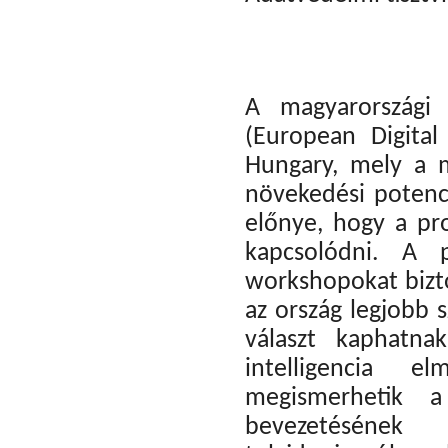
A magyarországi 
(European Digita
Hungary, mely a me
növekedési potenci
előnye, hogy a pro
kapcsolódni. A p
workshopokat bizto
az ország legjobb 
választ kaphatna
intelligencia e
megismerhetik 
bevezetésének 