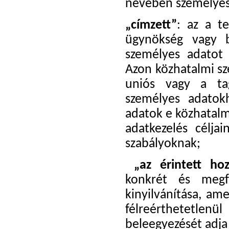
nevében személyes 
„címzett”
: az a te
ügynökség vagy b
személyes adatot k
Azon közhatalmi sz
uniós vagy a tag
személyes adatok
adatok e közhatalmi
adatkezelés célja
szabályoknak;
„az érintett hoz
konkrét és megfe
kinyilvánítása, ame
félreérthetetle
beleegyezését adja