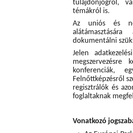
tulajdonjogról, v
témákról is.
Az uniós és nem
alátámasztásár
dokumentálni szük
Jelen adatkezelé
megszervezésre k
konferenciák, e
Felnőttképzésről sz
regisztrálók és az
foglaltaknak megfe
Vonatkozó jogszab