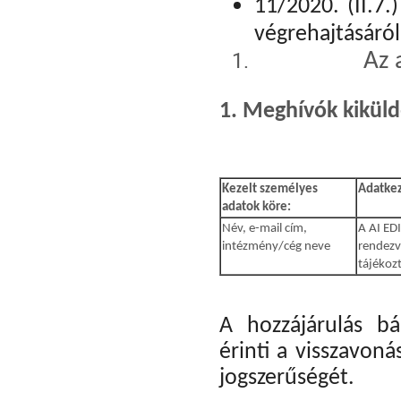
11/2020. (II.7.
végrehajtásáról
Az 
1. Meghívók kikül
Kezelt személyes
Adatkeze
adatok köre:
Név, e-mail cím,
A AI EDI
intézmény/cég neve
rendezv
tájékozt
A hozzájárulás b
érinti a visszavoná
jogszerűségét.