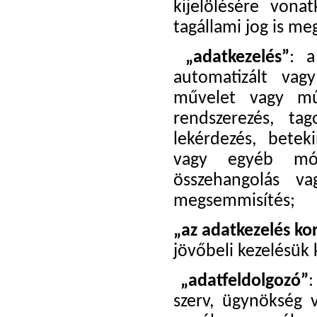
kijelölésére von
tagállami jog is me
„adatkezelés”
: a
automatizált va
művelet vagy műv
rendszerezés, tag
lekérdezés, beteki
vagy egyéb mód
összehangolás vag
megsemmisítés;
„az adatkezelés ko
jövőbeli kezelésük 
„adatfeldolgozó”
:
szerv, ügynökség 