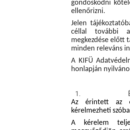
gondoskodni köte
ellenőrizni.
Jelen tájékoztatób
céllal további a
megkezdése előtt tá
minden releváns inf
A KIFÜ Adatvédelmi
honlapján nyilváno
Az érintett az ő
kérelmezheti szóban
A kérelem telje