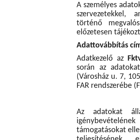
A személyes adato
szervezetekkel, 
történő megvalós
előzetesen tájékozt
Adattovábbítás címz
Adatkezelő az
Fkt
során az adatoka
(Városház u. 7, 10
FAR rendszerébe (F
Az adatokat áll
igénybevételének 
támogatásokat elle
teljesítésének e