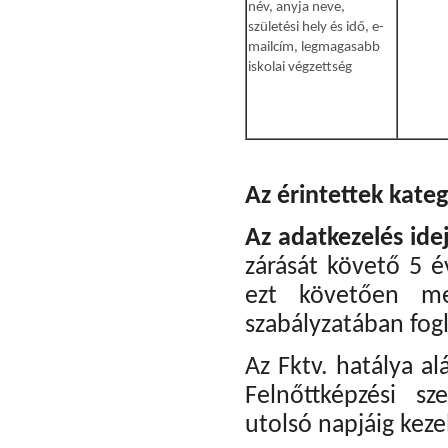
név, anyja neve,
születési hely és idő, e-
mailcím, legmagasabb
iskolai végzettség
Az érintettek kateg
Az adatkezelés ide
zárását követő 5 é
ezt követően meg
szabályzatában fogl
Az Fktv. hatálya a
Felnőttképzési s
utolsó napjáig kezel