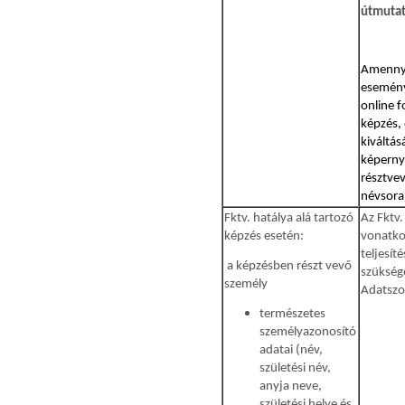
útmutat
Amennyi
esemény
online 
képzés, 
kiváltás
képerny
résztvev
névsora
Fktv. hatálya alá tartozó
Az Fktv.
képzés esetén:
vonatko
teljesít
a képzésben részt vevő
szükség
személy
Adatszo
természetes
személyazonosító
adatai (név,
születési név,
anyja neve,
születési helye és