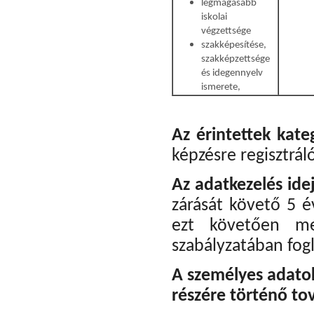
legmagasabb
iskolai
végzettsége
szakképesítése,
szakképzettsége
és idegennyelv
ismerete,
Az érintettek kate
képzésre regisztrál
Az adatkezelés ide
zárását követő 5 é
ezt követően meg
szabályzatában fogl
A személyes adato
részére történő to