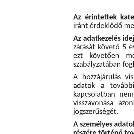
Az érintettek kat
iránt érdeklődő me
Az adatkezelés ide
zárását követő 5 é
ezt követően meg
szabályzatában fogl
A hozzájárulás vi
adatok a további
kapcsolatban nem 
visszavonása azo
jogszerűségét.
A személyes adato
részére történő to