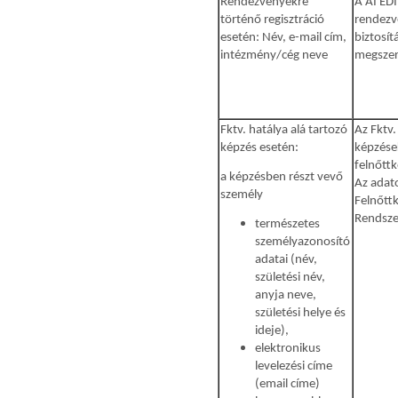
Rendezvényekre
A AI EDI
történő regisztráció
rendezv
esetén: Név, e-mail cím,
biztosí
intézmény/cég neve
megszer
Fktv. hatálya alá tartozó
Az Fktv.
képzés esetén:
képzések
felnőtt
a képzésben részt vevő
Az adato
személy
Felnőttk
Rendsze
természetes
személyazonosító
adatai (név,
születési név,
anyja neve,
születési helye és
ideje),
elektronikus
levelezési címe
(email címe)