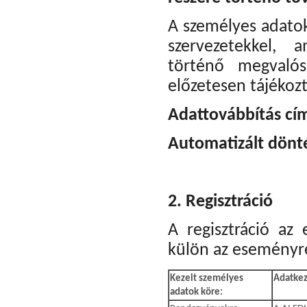
A személyes adato
szervezetekkel, 
történő megvalós
előzetesen tájékozt
Adattovábbítás cím
Automatizált dönté
2. Regisztráció
A regisztráció az
külön az eseményre
Kezelt személyes
Adatkeze
adatok köre: