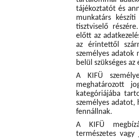
tájékoztatót és an
munkatárs készíti
tisztviselő részér
előtt az adatkeze
az érintettől sz
személyes adatok m
belül szükséges az 
A KIFÜ személye
meghatározott jo
kategóriájába tar
személyes adatot, h
fennállnak.
A KIFÜ megbízás
természetes vagy j