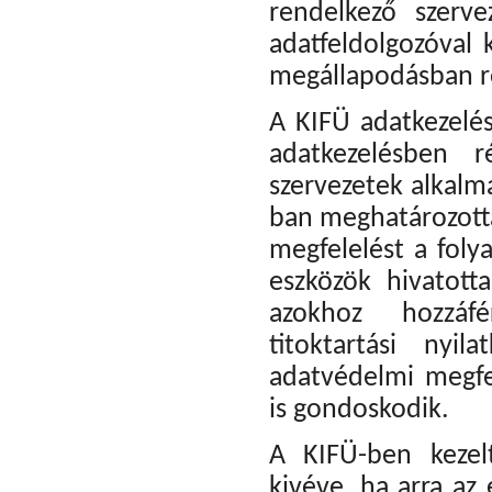
rendelkező szerve
adatfeldolgozóval 
megállapodásban r
A KIFÜ adatkezelé
adatkezelésben 
szervezetek alkalm
ban meghatározotta
megfelelést a foly
eszközök hivatott
azokhoz hozzáfé
titoktartási nyi
adatvédelmi megfel
is gondoskodik.
A KIFÜ-ben kezel
kivéve, ha arra az 