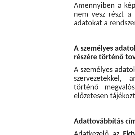
Amennyiben a képzé
nem vesz részt a k
adatokat a rendsze
A személyes adato
részére történő to
A személyes adato
szervezetekkel, 
történő megvalós
előzetesen tájékozt
Adattovábbítás címz
Adatkezelő az
Fkt