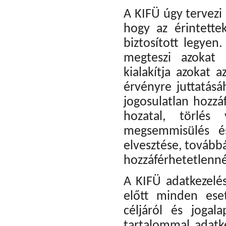
A KIFÜ úgy tervezi
hogy az érintett
biztosított legyen
megteszi azokat 
kialakítja azokat 
érvényre juttatás
jogosulatlan hozzá
hozatal, törlés
megsemmisülés és
elvesztése, tovább
hozzáférhetetlenné 
A KIFÜ adatkezelé
előtt minden eset
céljáról és jogal
tartalommal adatke