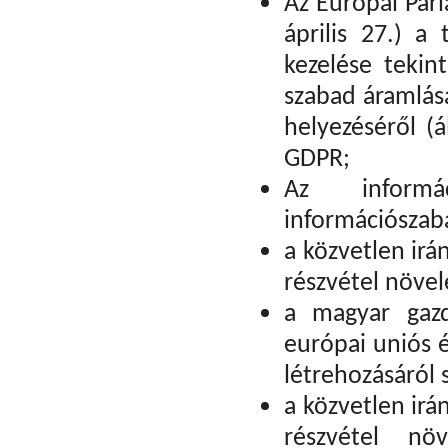
Az Európai Par
április 27.) 
kezelése tekin
szabad áramlásá
helyezéséről (
GDPR;
Az informá
információszaba
a közvetlen ir
részvétel növel
a magyar gazd
európai uniós é
létrehozásáról 
a közvetlen ir
részvétel nö