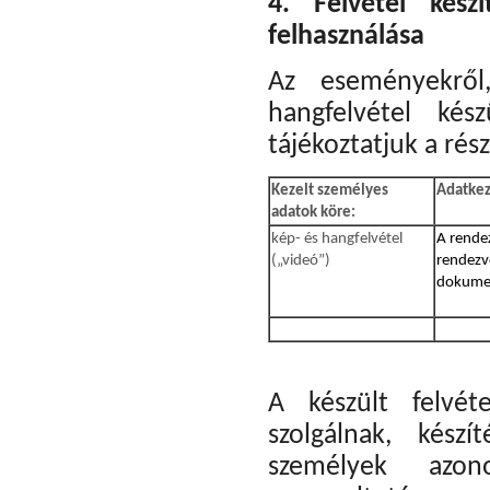
4. Felvétel kész
felhasználása
Az eseményekről
hangfelvétel kés
tájékoztatjuk a rés
Kezelt személyes
Adatkeze
adatok köre:
kép- és hangfelvétel
A rende
(„videó”)
rendezv
dokume
A készült felvét
szolgálnak, kész
személyek azo